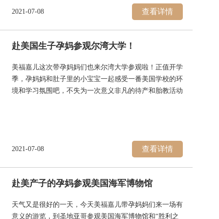
北美去Costco购物还是非常方便的。从美福嘉儿安大略月
查看详情
2021-07-08
子会馆到超市只有20分钟车程，路上孕妈妈们正好再讨论
下需要继续购买的商品列表。
赴美国生子孕妈参观尔湾大学！
美福嘉儿这次带孕妈妈们也来尔湾大学参观啦！正值开学
季，孕妈妈和肚子里的小宝宝一起感受一番美国学校的环
境和学习氛围吧，不失为一次意义非凡的待产和胎教活动
哦！
尔湾的优质教育资源一直备受推崇
在美国，尔湾连续多年被评为美国佳教育系统之一。在英
国高等教育信息机构Quacquarelli Symonds发布的《2018
查看详情
2021-07-08
全球留学报告》中，尔湾以其优质的教育资源和高质量的
教学，在美国众多城市中尤为突出，吸引了众多留学生前
来学习。
赴美产子的孕妈参观美国海军博物馆
天气又是很好的一天，今天美福嘉儿带孕妈妈们来一场有
意义的游览，到圣地亚哥参观美国海军博物馆和“胜利之