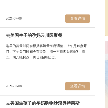
了后备箱，为大家存放战利品准备足够的空间。开车从美
福嘉儿月子中心到南海岸购物中心车程半小时，孕妈妈们
在车上还能再分享和完善一下购物攻略哦！
查看详情
2021-07-08
去美国生子的孕妈云川园聚餐
这里的营业时间会根据客流量有所调整，上午是10点开
门，下午关门时间会有差别：周一至周四是晚9点，周
五、周六晚10点，周日则是晚8点。
当然 ，孕妈妈们因为要照顾自身体力和肚子里的宝宝，
绝不会逗留到很晚。但每次出门购物都收获满满，到了中
午和下午就已经逛得差不多啦。
云川园聚餐
查看详情
2021-07-08
去美国生孩子的孕妈购物沙漠奥特莱斯