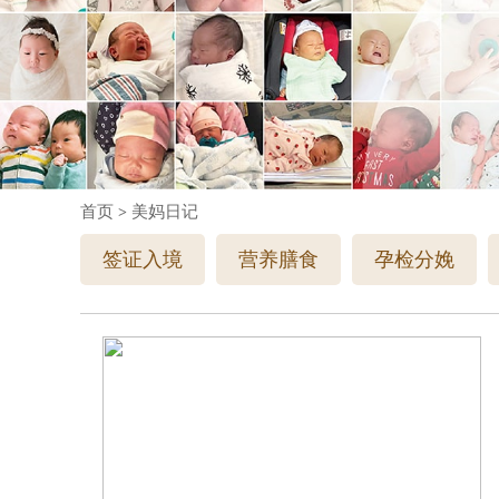
首页
美妈日记
>
签证入境
营养膳食
孕检分娩
宝妈反馈