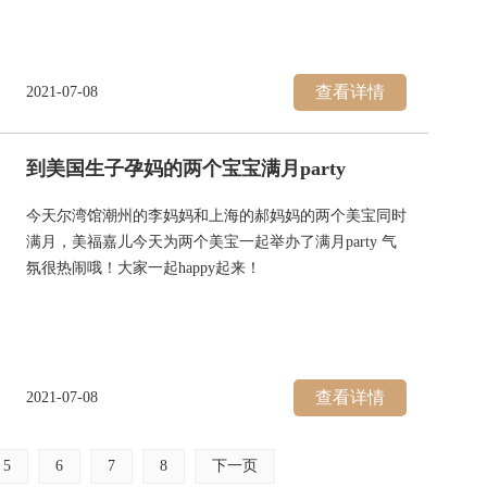
好和车上的安全座椅才“放行”。
现在回到美福嘉儿，就吃起我心心念念的台式月子餐啦，
美味又健康！希望我可以恢复好身体，像其他住过的美妈
查看详情
2021-07-08
一样体重变回产前水平！不过开心的还是看到宝宝的笑，
还有月子中心工作人员的照料，让我们一家三口顺利赴美
生子。
到美国生子孕妈的两个宝宝满月party
今天尔湾馆潮州的李妈妈和上海的郝妈妈的两个美宝同时
满月，美福嘉儿今天为两个美宝一起举办了满月party 气
氛很热闹哦！大家一起happy起来！
瞧，别墅里的爸爸妈妈们还和厨师林阿姨一起在厨房准备
晚餐，观摩着每道飘香饭菜的出炉。这个大龙虾，看起来
怎么那么有食欲呢！对于阿姨的手艺，两位美妈都赞口不
绝，舍不得美福嘉儿每天现吃现做的美食呐！
查看详情
2021-07-08
5
6
7
8
下一页