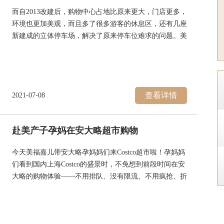
而自2013改建后，购物中心占地比原来更大，门店更多，
环境也更加美观，而且多了很多游客的休息区，还有几座
新建成的立体停车场，解决了原来停车位难求的问题。美
福嘉儿每次都提供专车接送赴美生子妈妈购物游玩。从美
福嘉儿尔湾会所过来一个多小时车程，我们吃完阿姨准备
的丰盛早餐就出发啦！
查看详情
2021-07-08
赴美产子孕妈在安大略超市购物
今天美福嘉儿带安大略孕妈妈们来Costco超市啦！孕妈妈
们看到国内上海Costco的盛景时，不免想到前段时间在安
大略的购物体验——不用排队、没有限流、不用疯抢、折
扣还在，购物体验棒棒哒！
在月子中心吃完阿姨现做的早餐，我们就整装出发啦！虽
然Costco在中国目前只开了一家需要排长队的门店，但在