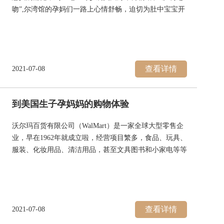
吻”,尔湾馆的孕妈们一路上心情舒畅，迫切为肚中宝宝开
启一场异国的文化胎教之旅！
圣地亚哥（San Diego）是加州南边的一个城市，再南就
是墨西哥了。从洛杉矶市中心Down Town 开车过去要120
迈，200公里了。不过，美福嘉儿尔湾馆刚好在洛杉矶和
查看详情
2021-07-08
圣地亚哥中间，驱车过去1个多小时就到啦。
到美国生子孕妈妈的购物体验
沃尔玛百货有限公司（WalMart）是一家全球大型零售企
业，早在1962年就成立啦，经营项目繁多，食品、玩具、
服装、化妆用品、清洁用品，甚至文具图书和小家电等等
一应俱全，无论管家还是孕妈妈，都喜欢在这里进行一站
式采购。
看看我们庞大的队伍！一路上孕妈妈和管家司机一起聊
天，好不热闹！外出之前，几个妈妈还比对了一下各自的
查看详情
2021-07-08
购物清单，大家都有好多想买的东西！
我们还总结了几个在当地沃尔玛购物的实用攻略，下面分