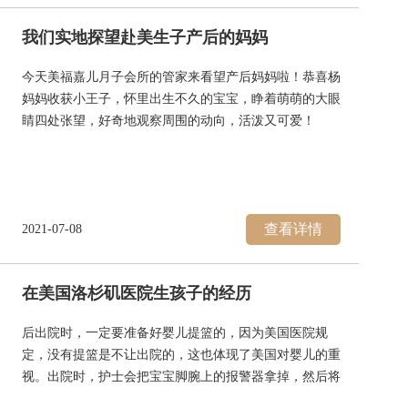
享出来：
我们实地探望赴美生子产后的妈妈
今天美福嘉儿月子会所的管家来看望产后妈妈啦！恭喜杨
妈妈收获小王子，怀里出生不久的宝宝，睁着萌萌的大眼
睛四处张望，好奇地观察周围的动向，活泼又可爱！
妈妈刚生完宝宝，身体还需要慢慢恢复哦，美福嘉儿管家
送去了暖心的小米粥，这在美国可是很难得的月子餐呢，
工作人员还为伟大的美妈献上花束，等出院后就安心享受
月子生活啦！
查看详情
2021-07-08
在美国洛杉矶医院生孩子的经历
后出院时，一定要准备好婴儿提篮的，因为美国医院规
定，没有提篮是不让出院的，这也体现了美国对婴儿的重
视。出院时，护士会把宝宝脚腕上的报警器拿掉，然后将
宝宝放在我怀里，推轮椅送我们到门口，看到婴儿提篮绑