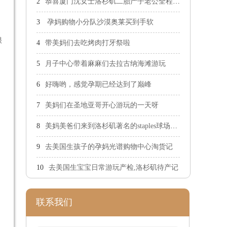
恭喜厦门沈女士洛杉矶二胎产子老公全程陪产
孕妈购物小分队沙漠奥莱买到手软
很
带美妈们去吃烤肉打牙祭啦
月子中心带着麻麻们去拉古纳海滩游玩
好嗨哟，感觉孕期已经达到了巅峰
美妈们在圣地亚哥开心游玩的一天呀
美妈美爸们来到洛杉矶著名的staples球场感受NBA球赛
去美国生孩子的孕妈光谱购物中心淘货记
去美国生宝宝日常游玩产检,洛杉矶待产记
联系我们