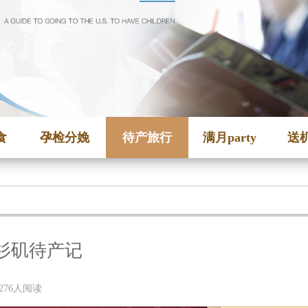
食
孕检分娩
待产旅行
满月party
送
杉矶待产记
 | 276人阅读