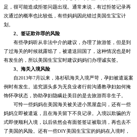
足，很可能造成拒签问题出现。通常来说，有过拒签记录再
次通过的概率也比较低，有些妈妈因此错过美国生宝宝计
划。
2、
签证欺诈罪的风险
有些孕妈听从非法中介的建议，办理了旅游签，但是到
了过海关的时候就露馅了，被遣送回国了，这种情况也是时
有发生的，所以美国生宝宝时建议妈妈们办理诚实签。
3、
海关入境风险
自2013年7月以来，洛杉矶海关入境严苛，孕妇被遣返案
例时有发生。追究源头多为无良业者行前沟通教孕妇如何掩
饰怀孕状态，协助孕妇隐瞒赴美目的是去旅游而非生子。
可怜一些妈妈在美国海关被关进小黑屋盘问，还有一些
妈妈立即被遣返，且在海关留下不良记录。入境以欺骗的方
式即便顺利入境，以后依然会有面签签证被取消，再也去不
了美国的风险。还有一些DIY美国生宝宝的妈妈在入境时，