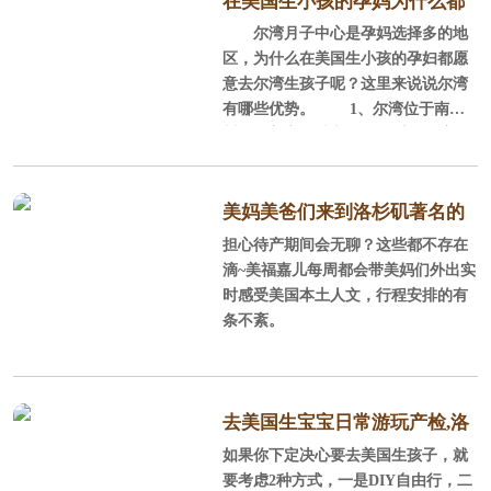
在美国生小孩的孕妈为什么都
尔湾月子中心是孕妈选择多的地
选尔湾？
区，为什么在美国生小孩的孕妇都愿
意去尔湾生孩子呢？这里来说说尔湾
有哪些优势。 1、尔湾位于南加
州，全美宜居城市 尔湾位于美国
加利福尼亚州南部的橘郡，它背山面
海，西南紧邻浩瀚的太平洋，北部背
靠广大的圣塔安娜山脉，这里阳光充
美妈美爸们来到洛杉矶著名的
沛，气候温和，风景秀丽，环境优
担心待产期间会无聊？这些都不存在
staples球场感受NBA球赛
美，平均每年286天的晴天，平均每年
滴~美福嘉儿每周都会带美妈们外出实
降雨量300mm，年平均气温为17.
时感受美国本土人文，行程安排的有
2℃，很适合孕产妈妈休养生息。
条不紊。
2、全美安全的城市、经过规划的城
市 在全美安全的城市榜单上，尓
湾连续5年榜上
去美国生宝宝日常游玩产检,洛
如果你下定决心要去美国生孩子，就
杉矶待产记
要考虑2种方式，一是DIY自由行，二