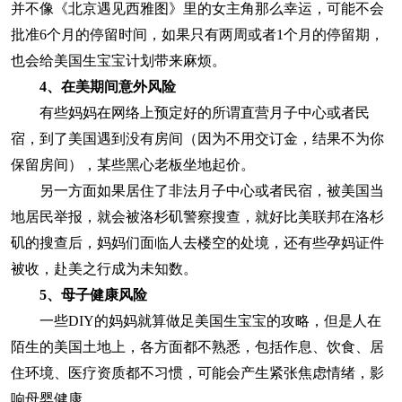
并不像《北京遇见西雅图》里的女主角那么幸运，可能不会
批准6个月的停留时间，如果只有两周或者1个月的停留期，
也会给美国生宝宝计划带来麻烦。
4、
在美期间意外风险
有些妈妈在网络上预定好的所谓直营月子中心或者民
宿，到了美国遇到没有房间（因为不用交订金，结果不为你
保留房间），某些黑心老板坐地起价。
另一方面如果居住了非法月子中心或者民宿，被美国当
地居民举报，就会被洛杉矶警察搜查，就好比美联邦在洛杉
矶的搜查后，妈妈们面临人去楼空的处境，还有些孕妈证件
被收，赴美之行成为未知数。
5、
母子健康风险
一些DIY的妈妈就算做足美国生宝宝的攻略，但是人在
陌生的美国土地上，各方面都不熟悉，包括作息、饮食、居
住环境、医疗资质都不习惯，可能会产生紧张焦虑情绪，影
响母婴健康。