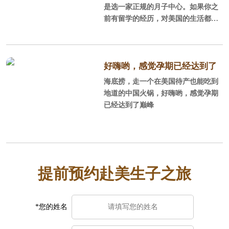
是选一家正规的月子中心。如果你之
前有留学的经历，对美国的生活都还
比较熟悉，可以DIY，不过好找老公
陪同，毕竟孕妇面对一些事情处理时
不那么省心，当然了如果考虑到让老
公停止工作，陪产的性价比不如找个
好嗨哟，感觉孕期已经达到了
月子中心。一般对美国不太熟悉，或
海底捞，走一个在美国待产也能吃到
巅峰
者只是游玩过，同行的人也都不会外
地道的中国火锅，好嗨哟，感觉孕期
语或者没有国外生活经历，建议订月
已经达到了巅峰
子中心，毕竟更方便省事安全。选月
子中心时一定要注意避免黑中介，好
找中美直营的，这样中美一个服务团
队你的权益也有保障。
提前预约赴美生子之旅
*您的姓名