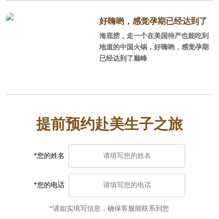
不那么省心，当然了如果考虑到让老
公停止工作，陪产的性价比不如找个
好嗨哟，感觉孕期已经达到了
月子中心。一般对美国不太熟悉，或
海底捞，走一个在美国待产也能吃到
巅峰
者只是游玩过，同行的人也都不会外
地道的中国火锅，好嗨哟，感觉孕期
语或者没有国外生活经历，建议订月
已经达到了巅峰
子中心，毕竟更方便省事安全。选月
子中心时一定要注意避免黑中介，好
找中美直营的，这样中美一个服务团
队你的权益也有保障。
提前预约赴美生子之旅
*您的姓名
*您的电话
*请如实填写信息，确保客服能联系到您