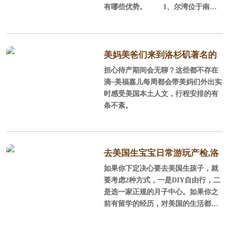
有哪些优势。 1、尔湾位于南加
州，全美宜居城市 尔湾位于美国
加利福尼亚州南部的橘郡，它背山面
海，西南紧邻浩瀚的太平洋，北部背
靠广大的圣塔安娜山脉，这里阳光充
美妈美爸们来到洛杉矶著名的
沛，气候温和，风景秀丽，环境优
担心待产期间会无聊？这些都不存在
staples球场感受NBA球赛
美，平均每年286天的晴天，平均每年
滴~美福嘉儿每周都会带美妈们外出实
降雨量300mm，年平均气温为17.
时感受美国本土人文，行程安排的有
2℃，很适合孕产妈妈休养生息。
条不紊。
2、全美安全的城市、经过规划的城
市 在全美安全的城市榜单上，尓
湾连续5年榜上
去美国生宝宝日常游玩产检,洛
如果你下定决心要去美国生孩子，就
杉矶待产记
要考虑2种方式，一是DIY自由行，二
是选一家正规的月子中心。如果你之
前有留学的经历，对美国的生活都还
比较熟悉，可以DIY，不过好找老公
陪同，毕竟孕妇面对一些事情处理时