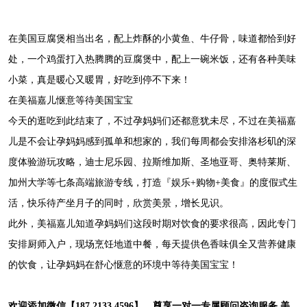
在美国豆腐煲相当出名，配上炸酥的小黄鱼、牛仔骨，味道都恰到好
处，一个鸡蛋打入热腾腾的豆腐煲中，配上一碗米饭，还有各种美味
小菜，真是暖心又暖胃，好吃到停不下来！
在美福嘉儿惬意等待美国宝宝
今天的逛吃到此结束了，不过孕妈妈们还都意犹未尽，不过在美福嘉
儿是不会让孕妈妈感到孤单和想家的，我们每周都会安排洛杉矶的深
度体验游玩攻略，迪士尼乐园、拉斯维加斯、圣地亚哥、奥特莱斯、
加州大学等七条高端旅游专线，打造『娱乐+购物+美食』的度假式生
活，快乐待产坐月子的同时，欣赏美景，增长见识。
此外，美福嘉儿知道孕妈妈们这段时期对饮食的要求很高，因此专门
安排厨师入户，现场烹饪地道中餐，每天提供色香味俱全又营养健康
的饮食，让孕妈妈在舒心惬意的环境中等待美国宝宝！
欢迎添加微信【187 2133 4596】，尊享一对一专属顾问咨询服务,美