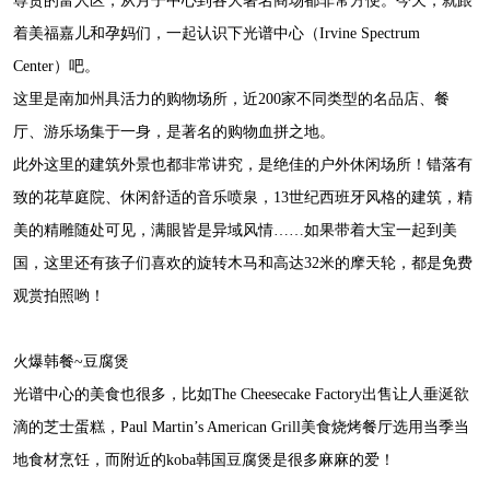
尊贵的富人区，从月子中心到各大著名商场都非常方便。今天，就跟
着美福嘉儿和孕妈们，一起认识下光谱中心（Irvine Spectrum
Center）吧。
这里是南加州具活力的购物场所，近200家不同类型的名品店、餐
厅、游乐场集于一身，是著名的购物血拼之地。
此外这里的建筑外景也都非常讲究，是绝佳的户外休闲场所！错落有
致的花草庭院、休闲舒适的音乐喷泉，13世纪西班牙风格的建筑，精
美的精雕随处可见，满眼皆是异域风情……如果带着大宝一起到美
国，这里还有孩子们喜欢的旋转木马和高达32米的摩天轮，都是免费
观赏拍照哟！
火爆韩餐~豆腐煲
光谱中心的美食也很多，比如The Cheesecake Factory出售让人垂涎欲
滴的芝士蛋糕，Paul Martin’s American Grill美食烧烤餐厅选用当季当
地食材烹饪，而附近的koba韩国豆腐煲是很多麻麻的爱！