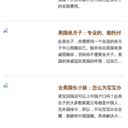
的全部费用。
美国坐月子：专业的、能托付
赴美生子，你需要找一个合适的坐月
的月子中心让孕妈更安心
子中心照顾自己。除非你在美国有亲
戚照顾你，否则你不需要坐月子。美
国的亲戚适应美国的环境，过自己的
生活。什么事都不发生谁也不会去打
扰谁，更何况是一个住在家里需要自
己照顾的国内亲戚。亲戚远近，不要
事事打扰。好选择一个能照顾自己的
去美国生小孩；怎么为宝宝办
月子中心。如何选美国坐月子：专业
美宝回国后可以上中国户口吗？赴美
理国内户口呢？
的、能托付的月子中心让孕妈更安
生子的大多数家庭父母都是中国人，
心。
无外国绿卡，所以，不论宝宝出生在
哪，都拥有中国国籍。再来解决大家
为关心的问题美宝上了中国户口，会