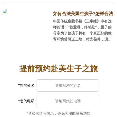
失去美国国籍吗？怎么为宝宝办理国
内户口呢？这么多疑问，美福嘉儿给
你解答。
如何合法美国生孩子?怎样合法
中国传统启蒙书籍《三字经》中有这
的赴美国生孩子呢？
样的话：“昔孟母，择邻处”，孟子的
母亲为了使孩子拥有一个真正好的教
育环境曾两迁三地，时光荏苒，现代
社会中，选择赴美生子的父母也如同
孟母一样，为了孩子的教育和成长煞
费苦心，那怎样合法的赴美国生孩子
呢？
提前预约赴美生子之旅
*您的姓名
*您的电话
*请如实填写信息，确保客服能联系到您