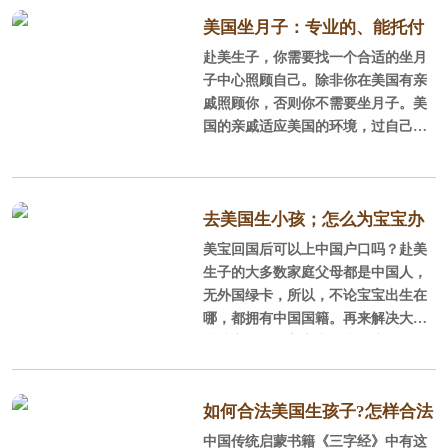
美国坐月子：专业的、能托付
赴美生子，你需要找一个合适的坐月
的月子中心让孕妈更安心
子中心照顾自己。除非你在美国有亲
戚照顾你，否则你不需要坐月子。美
国的亲戚适应美国的环境，过自己的
生活。什么事都不发生谁也不会去打
扰谁，更何况是一个住在家里需要自
己照顾的国内亲戚。亲戚远近，不要
事事打扰。好选择一个能照顾自己的
去美国生小孩；怎么为宝宝办
月子中心。如何选美国坐月子：专业
美宝回国后可以上中国户口吗？赴美
理国内户口呢？
的、能托付的月子中心让孕妈更安
生子的大多数家庭父母都是中国人，
心。
无外国绿卡，所以，不论宝宝出生在
哪，都拥有中国国籍。再来解决大家
为关心的问题美宝上了中国户口，会
失去美国国籍吗？怎么为宝宝办理国
内户口呢？这么多疑问，美福嘉儿给
你解答。
如何合法美国生孩子?怎样合法
中国传统启蒙书籍《三字经》中有这
的赴美国生孩子呢？