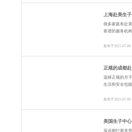
上海赴美生子
很多家庭有赴
靠谱的服务机
不敢轻易做决
的家庭面对的
发布于2021-07-0
几个要素。
正规的成都赴
选择正规的月
生活和安全也
烦？
发布于2021-07-0
美国生子中心
虽说都打着直