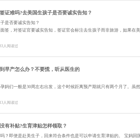
签证难吗?去美国生孩子是否要诚实告知？
孩子是否要诚实告知？
去面签，对签证官要诚实告知，签证官会标注去生孩子而非旅游，如果在
孩子并非是旅游，这就是签证欺诈，并且在财力、国内工作、国内关系等
且不会占用美国福利来生孩子，生孩子之后立刻返回中国，不会逾期不归
8 33人阅读过
到早产怎么办？不要慌，听从医生的
孕妈们一般是30周左右出发，这个时候距离预产期就只有两个月了。虽
产期，但并不是所有的宝宝都会按时报到，有的宝宝提前几天或者一个礼
的事情。
8 13人阅读过
没有补贴?生育津贴怎样领取？
吗？即便是赴美生子，回来符合条件也是可以申请生育津贴的。 宝妈回