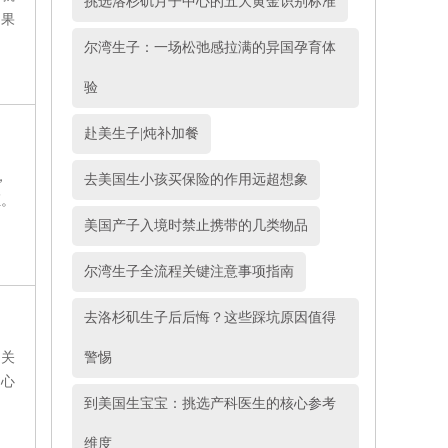
挑选洛杉矶月子中心的五大黄金识别标准
如果
尔湾生子：一场松弛感拉满的异国孕育体
验
赴美生子|炖补加餐
，
去美国生小孩买保险的作用远超想象
证。
，如
美国产子入境时禁止携带的几类物品
是完
尔湾生子全流程关键注意事项指南
去洛杉矶生子后后悔？这些踩坑原因值得
庭关
警惕
中心
到美国生宝宝：挑选产科医生的核心参考
维度