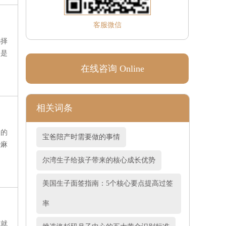
客服微信
选择
备是
打算
在线咨询 Online
分析
相关词条
国的
宝爸陪产时需要做的事情
些麻
尔湾生子给孩子带来的核心成长优势
美国生子面签指南：5个核心要点提高过签
率
营就