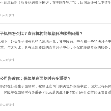
请生育津贴啊！很多妈妈都很惊讶，在美国生完宝宝，回国后还可以申请
津贴如何申请？
8 13人阅读过
子机构怎么找？直营机构能帮您解决哪些问题？
热潮下，赴美生子服务机构也遍地开花，其中民宿、中介和一些非法月子
重重。与之相比，具有正规资质的直营月子中心，不仅能提供专业的服务
行等多方面细致周全地照顾孕妈妈，让孕妈妈在美国安心享受待产和生产
8 17人阅读过
公司告诉你；保险单在面签时有多重要？
的妈妈在赴美生子面签时，被签证官询问购买境外保险事宜，因为没有买
么，保险单在面签时有多重要？以及赴美生子的妈妈们买什么样的保险合
8 19人阅读过