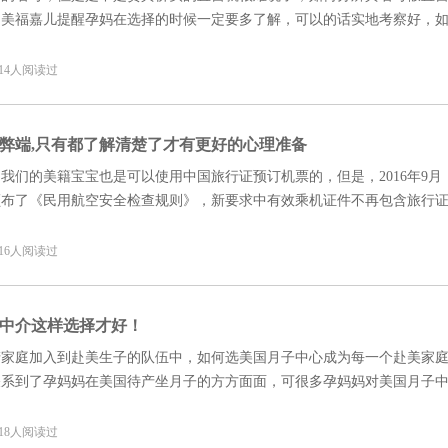
，美福嘉儿提醒孕妈在选择的时候一定要多了解，可以的话实地考察好，
间做这么多功课的话，那么以下这几个原则一定要把握住。
8 14人阅读过
弊端,只有都了解清楚了才有更好的心理准备
我们的美籍宝宝也是可以使用中国旅行证预订机票的，但是，2016年9月
颁布了《民用航空安全检查规则》，新要求中有效乘机证件不再包含旅行
行的还不够彻底，所以还有妈妈是通过中国旅行证帮宝宝预定回国的机票
空公司确认不可以使用旅行证的话，宝宝使用美国护照作为乘机证件，也
8 16人阅读过
中介这样选择才好！
产家庭加入到赴美生子的队伍中，如何选美国月子中心成为每一个赴美家
关系到了孕妈妈在美国待产坐月子的方方面面，可很多孕妈妈对美国月子
天美福嘉儿为孕妈妈深度解析如何挑选靠谱的美国月子中心。
8 18人阅读过