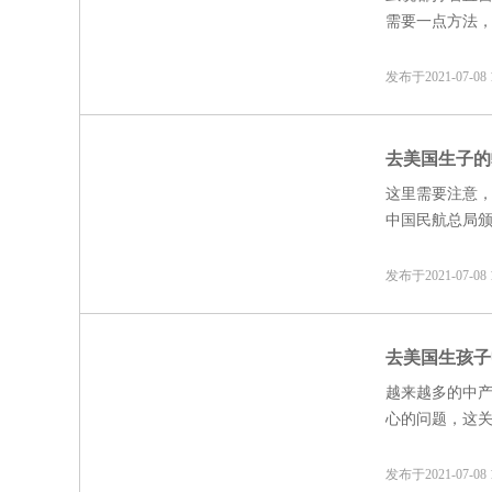
需要一点方法
没有精力和时
发布于2021-07-0
去美国生子的
这里需要注意，
中国民航总局
不过，目前执
果我们咨询航
发布于2021-07-0
全没问题的。
去美国生孩子
越来越多的中
心的问题，这
并无概念，今
发布于2021-07-0