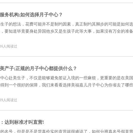
服务机构;如何选择月子中心？
美生子的想法，花费可能并不是制约因素，真正制约其脚步的可能是如何
构，要知道毕竟要身处异国他乡又是生孩子此等大事，如果没有万全的准
定的而市面上提供赴美生子服务的机构五花八门，参差不齐，有赴美生子
选择太多。那么，如何选择月子中心？如何区分服务机构的好坏？我们来
8 16人阅读过
美产子;正规的月子中心都提供什么？
子中心赴美生子，不仅是能够避免签证入境的一些麻烦，更重要的是在美
能得到一个很好的保障，我们来看看选择美福嘉儿月子中心为你省去了哪
8 19人阅读过
：达到标准才叫直营!
营的名号，但是是不是货真价实的直营就很难说了，如何分辨真名号假直