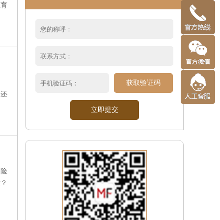
生育
中
获取验证码
，还
的美
保险
适？