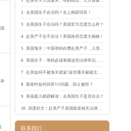
赴美生子入境通关，孕妈自信、大方很重要！
去美国生子合法吗？史上精辟回答！
去美国生子合法吗？美国官方态度怎么样？
美国
方面
赴美产子合不合法？美国政府态度大揭秘！
。
美国海关：中国孕妈自费赴美产子，入境不设限！
美国生子：孕妈必须掌握这些法律常识，防止触犯法律！
赴美如何不被海关遣返?这些通关秘籍太重要了
然孕
面签时如何回答VO问题，防止被拒？
拜出
美福嘉儿精辟解读：去美国生子是否合法？
深度好文！赴美产子美国政策相关法律深度解析！
国
联系我们