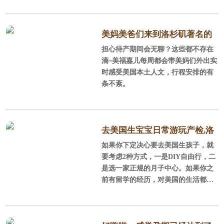
加利福尼亚州南部的橘郡，它背山面
海，西南紧邻浩瀚的太平洋，北部背
靠广大的圣塔安娜山脉，这里阳光充
美妈美爸们来到洛杉矶著名的
沛，气候温和，风景秀丽，环境优
担心待产期间会无聊？这些都不存在
staples球场感受NBA球赛
美，平均每年286天的晴天，平均每年
滴~美福嘉儿每周都会带美妈们外出实
降雨量300mm，年平均气温为17.
时感受美国本土人文，行程安排的有
2℃，很适合孕产妈妈休养生息。
条不紊。
2、全美安全的城市、经过规划的城
市 在全美安全的城市榜单上，尓
湾连续5年榜上
去美国生宝宝日常游玩产检,洛
如果你下定决心要去美国生孩子，就
杉矶待产记
要考虑2种方式，一是DIY自由行，二
是选一家正规的月子中心。如果你之
前有留学的经历，对美国的生活都还
比较熟悉，可以DIY，不过好找老公
陪同，毕竟孕妇面对一些事情处理时
不那么省心，当然了如果考虑到让老