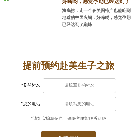
公停止工作，陪产的性价比不如找个
好嗨哟，感觉孕期已经达到了
月子中心。一般对美国不太熟悉，或
海底捞，走一个在美国待产也能吃到
巅峰
者只是游玩过，同行的人也都不会外
地道的中国火锅，好嗨哟，感觉孕期
语或者没有国外生活经历，建议订月
已经达到了巅峰
子中心，毕竟更方便省事安全。选月
子中心时一定要注意避免黑中介，好
找中美直营的，这样中美一个服务团
队你的权益也有保障。
提前预约赴美生子之旅
*您的姓名
*您的电话
*请如实填写信息，确保客服能联系到您