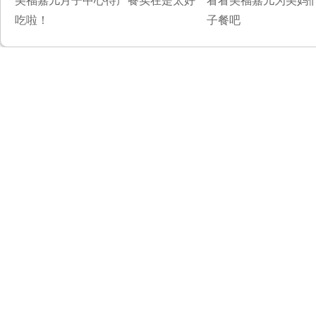
美福嘉儿月子中心待产餐实在是太好
看看美福嘉儿为美妈
吃啦！
子餐吧