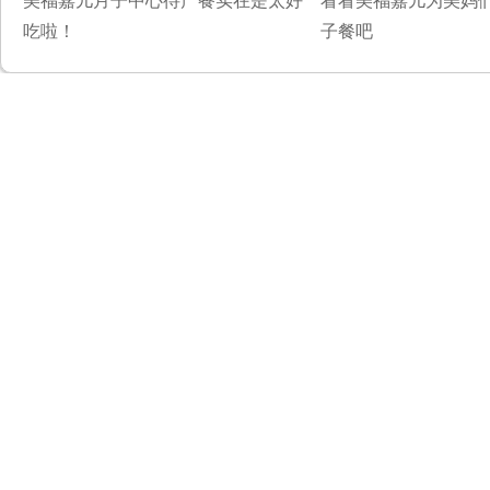
美福嘉儿月子中心待产餐实在是太好
看看美福嘉儿为美妈
吃啦！
子餐吧