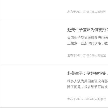
发布于2021-07-08 148人阅读过
赴美生子签证为何被拒
美国生子签证很难办吗?很
上搜索一些所谓的攻略，教
也不明白是什么原因，又来
福想说，一定要把签证重视
发布于2021-07-08 236人阅读过
之处，尽量把二签拒签的风
签证难题的妈妈可百度“美
赴美生子：孕妈被拒签
很多人认为美国签证没有那
除了问题，很多细节可能被
流程，更要注重细节，多方
发布于2021-07-08 412人阅读过