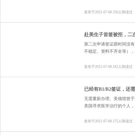
发布于2021-07-08 250人阅读过
赴美生子首签被拒，二
第二次申请签证跟时间没有
不稳定、资料不齐全等），
且不会占用美国福利。
美福嘉儿建议孕妈，合理安
发布于2021-07-08 242人阅读过
和人士咨询后，准备好资料
已经有B1/B2签证，还
无需重新办理。美领馆曾于2
美国寻求医学治疗的个人，
发布于2021-07-08 275人阅读过