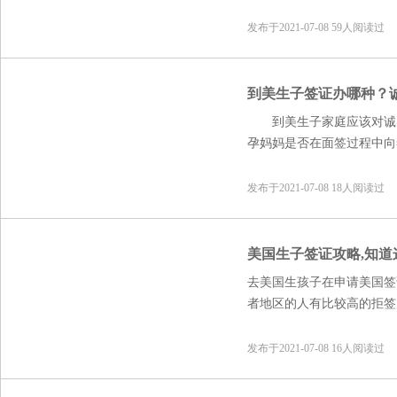
一下，看几篇攻略，就能顺
都不尽相同，百度没有办法
发布于2021-07-08 59人阅读过
攻略也就缺乏针对性。不过
顺利过签。
到美生子签证办哪种？
到美生子家庭应该对诚实
孕妈妈是否在面签过程中向
一、诚实签和旅游签的
发布于2021-07-08 18人阅读过
1、诚实签
美国生子签证攻略,知
孕妈妈在申请诚实签之前
去美国生孩子在申请美国签
预约函并购买好孕产保险。
者地区的人有比较高的拒签
不会占用美国福利。
区的申请者往往有较高的逾
小心一些。
发布于2021-07-08 16人阅读过
2、旅游签