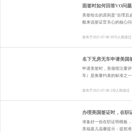
孕妈妈在申请旅游签证时
面签时如何回答VO问
美签给出的原则是“合理且
般来说签证官关心的核心问
的、可信的出访或商务目的
发布于2021-07-08 3976人阅读过
名下无房无车申请美国
申请美签时，美领馆注重评
车）是衡量约束的标准之一
资产证明、出境记录等方面
发布于2021-07-08 230人阅读过
办理美国签证时，在职
准备好一份在职证明模板，
美福嘉儿温馨提示：提前准