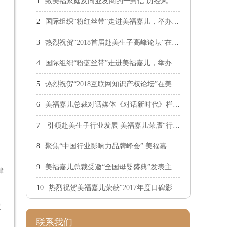
致美福家庭及同业友商的一封信 历经风雨砥砺前行
国际组织“粉红丝带”走进美福嘉儿，举办乳房健康公益讲座
热烈祝贺“2018首届赴美生子高峰论坛”在美福嘉儿成功举办
国际组织“粉蓝丝带”走进美福嘉儿，举办生殖健康公益讲座
热烈祝贺“2018互联网知识产权论坛”在美福嘉儿成功举办
美福嘉儿总裁对话媒体《对话新时代》栏目 全面剖析赴美生子市场发展新趋势
引领赴美生子行业发展 美福嘉儿荣膺“行业标杆”
聚焦“中国行业影响力品牌峰会” 美福嘉儿总裁发表主题演讲
美福嘉儿总裁受邀“全国母婴盛典”发表主题演讲
律
热烈祝贺美福嘉儿荣获“2017年度口碑影响力知名品牌”！
超
联系我们