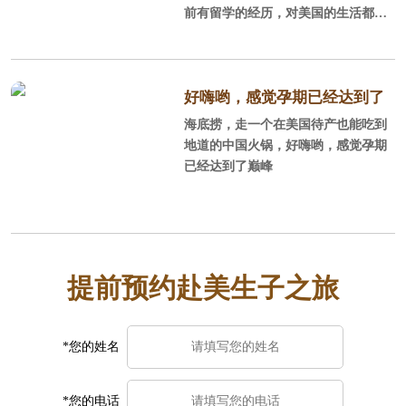
前有留学的经历，对美国的生活都还
比较熟悉，可以DIY，不过好找老公
陪同，毕竟孕妇面对一些事情处理时
不那么省心，当然了如果考虑到让老
公停止工作，陪产的性价比不如找个
好嗨哟，感觉孕期已经达到了
月子中心。一般对美国不太熟悉，或
海底捞，走一个在美国待产也能吃到
巅峰
者只是游玩过，同行的人也都不会外
地道的中国火锅，好嗨哟，感觉孕期
语或者没有国外生活经历，建议订月
已经达到了巅峰
子中心，毕竟更方便省事安全。选月
子中心时一定要注意避免黑中介，好
找中美直营的，这样中美一个服务团
队你的权益也有保障。
提前预约赴美生子之旅
*您的姓名
*您的电话