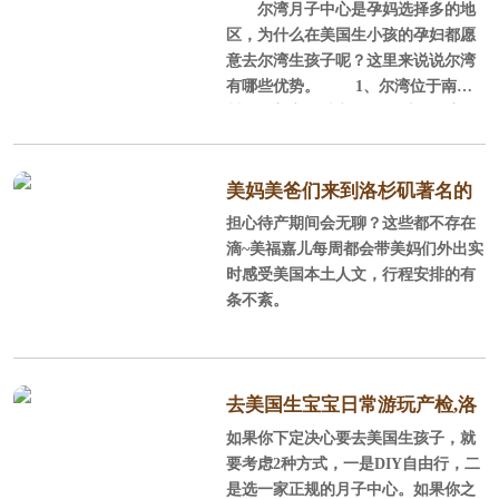
尔湾月子中心是孕妈选择多的地
选尔湾？
区，为什么在美国生小孩的孕妇都愿
意去尔湾生孩子呢？这里来说说尔湾
有哪些优势。 1、尔湾位于南加
州，全美宜居城市 尔湾位于美国
加利福尼亚州南部的橘郡，它背山面
海，西南紧邻浩瀚的太平洋，北部背
靠广大的圣塔安娜山脉，这里阳光充
美妈美爸们来到洛杉矶著名的
沛，气候温和，风景秀丽，环境优
担心待产期间会无聊？这些都不存在
staples球场感受NBA球赛
美，平均每年286天的晴天，平均每年
滴~美福嘉儿每周都会带美妈们外出实
降雨量300mm，年平均气温为17.
时感受美国本土人文，行程安排的有
2℃，很适合孕产妈妈休养生息。
条不紊。
2、全美安全的城市、经过规划的城
市 在全美安全的城市榜单上，尓
湾连续5年榜上
去美国生宝宝日常游玩产检,洛
如果你下定决心要去美国生孩子，就
杉矶待产记
要考虑2种方式，一是DIY自由行，二
是选一家正规的月子中心。如果你之