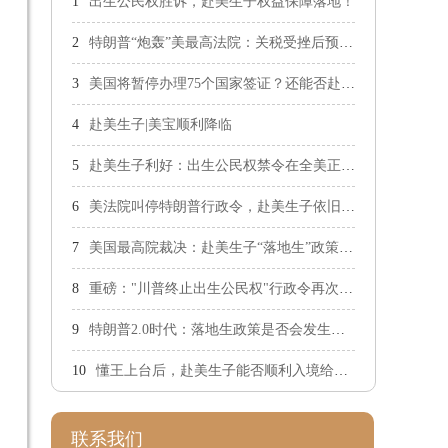
出生公民权胜诉，赴美生子权益保障落地！
特朗普“炮轰”美最高法院：关税受挫后预测出生公民权案裁决
美国将暂停办理75个国家签证？还能否赴美生子？
赴美生子|美宝顺利降临
赴美生子利好：出生公民权禁令在全美正式生效
美法院叫停特朗普行政令，赴美生子依旧落地国籍
美国最高院裁决：赴美生子“落地生”政策仍生效！
重磅："川普终止出生公民权"行政令再次被阻止！
特朗普2.0时代：落地生政策是否会发生改变？
懂王上台后，赴美生子能否顺利入境给孩子美籍
联系我们