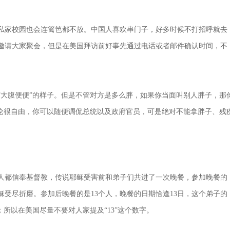
私家校园也会连篱笆都不放。中国人喜欢串门子，好多时候不打招呼就去
邀请大家聚会，但是在美国拜访前好事先通过电话或者邮件确认时间，不
“大腹便便”的样子。但是不管对方是多么胖，如果你当面叫别人胖子，那
言论很自由，你可以随便调侃总统以及政府官员，可是绝对不能拿胖子、残
数人都信奉基督教，传说耶稣受害前和弟子们共进了一次晚餐，参加晚餐的
稣受尽折磨。参加后晚餐的是13个人，晚餐的日期恰逢13日，这个弟子的
；所以在美国尽量不要对人家提及“13”这个数字。