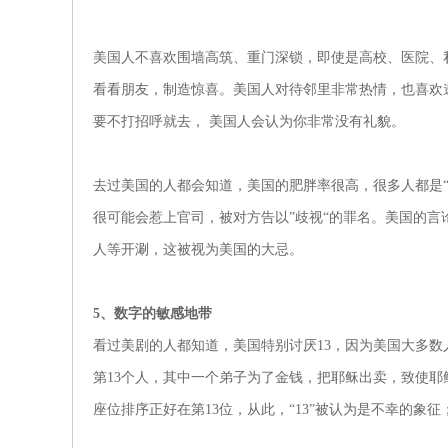
美国人不喜欢围墙高筑、重门深锁，即使是高校、医院、
看看朋友，制造惊喜。美国人对待邻里非常热情，也喜欢
要不打招呼就去， 美国人会认为你非常没有礼貌。
去过美国的人都会知道，美国的肥胖率很高，很多人都是
很可能会惹上官司，被对方告以”歧视“的罪名。美国的
人等开涮，这被视为美国的大忌。
5、数字的敏感地带
看过美剧的人都知道，美国特别讨厌13，因为美国大多
第13个人，其中一个弟子为了金钱，把耶稣出卖，致使耶
座位排序正好在第13位，从此，“13”被认为是不幸的象征