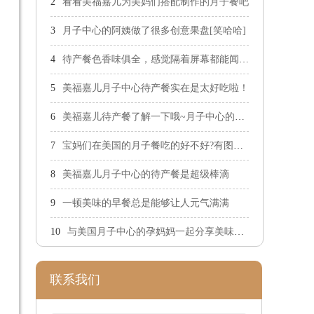
看看美福嘉儿为美妈们搭配制作的月子餐吧
月子中心的阿姨做了很多创意果盘[笑哈哈]
待产餐色香味俱全，感觉隔着屏幕都能闻到香味
美福嘉儿月子中心待产餐实在是太好吃啦！
美福嘉儿待产餐了解一下哦~月子中心的餐食都是现场精心烹饪
宝妈们在美国的月子餐吃的好不好?有图有真相！
美福嘉儿月子中心的待产餐是超级棒滴
一顿美味的早餐总是能够让人元气满满
与美国月子中心的孕妈妈一起分享美味午餐
联系我们