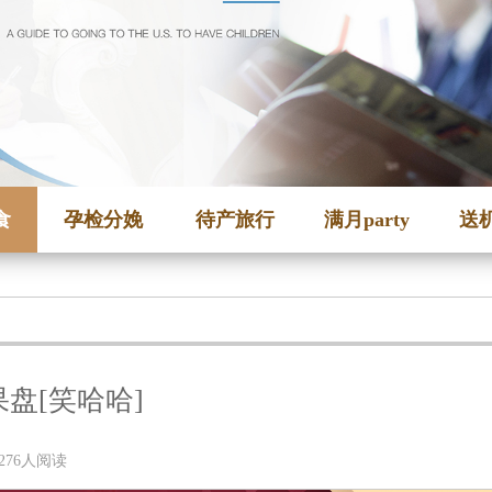
食
孕检分娩
待产旅行
满月party
送
盘[笑哈哈]
 | 276人阅读